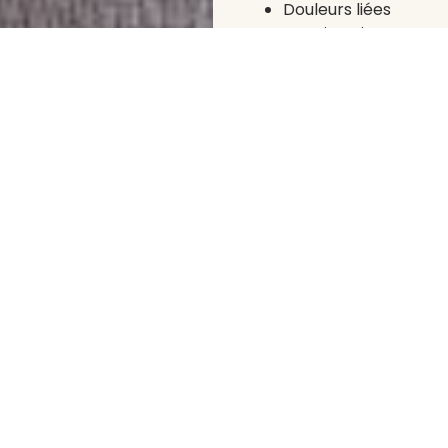
Douleurs liées
aux cicatrices
(ex. :
épisiotomie)
Pigmentation
excessive de la
zone vulvaire ou
péri-anale
Perte de volume
des grandes
lèvres
Ces troubles
affectent souvent le
confort sexuel
, la
qualité de vie
et
l’
estime de soi
.