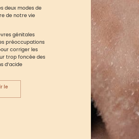
 les deux modes de
tre de notre vie
èvres génitales
des préoccupations
pour corriger les
ur trop foncée des
ns d’acide
r le