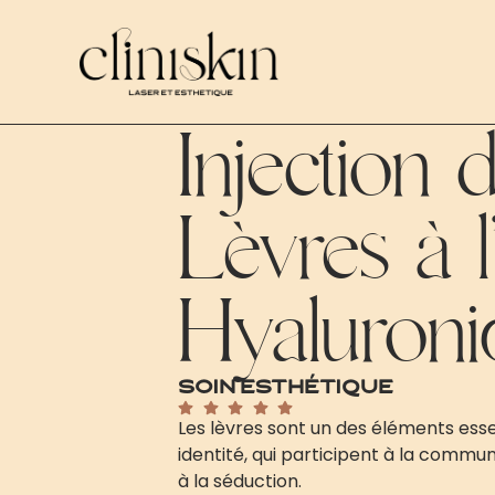
Injection 
Lèvres à 
Hyaluroni
Soin esthétique
Les lèvres sont un des éléments esse
identité, qui participent à la commun
à la séduction.